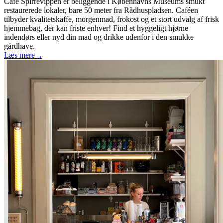
Café Spirrevippen
er beliggende i Københavns Museums smukt
restaurerede lokaler, bare 50 meter fra Rådhuspladsen. Caféen
tilbyder kvalitetskaffe, morgenmad, frokost og et stort udvalg af frisk
hjemmebag, der kan friste enhver! Find et hyggeligt hjørne
indendørs eller nyd din mad og drikke udenfor i den smukke
gårdhave.
Læs mere